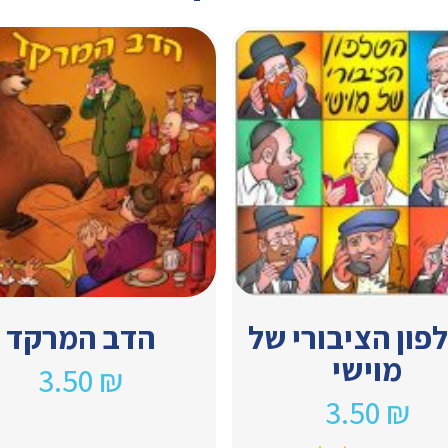
פון הציבורי של
הדב המרקד
מוישי
3.50
₪
3.50
₪